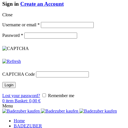
Sign in
Create an Account
Close
Username or email
*
Password
*
CAPTCHA Code
Lost your password?
Remember me
0
item
Basket:
0,00
€
Menu
Home
BADEZUBER