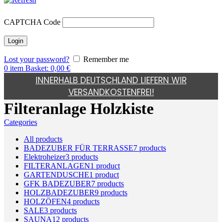
CAPTCHA Code
Lost your password?
Remember me
0
item
Basket:
0,00
€
INNERHALB DEUTSCHLAND LIEFERN WIR
VERSANDKOSTENFREI!
Filteranlage Holzkiste
Categories
All
products
BADEZUBER FÜR TERRASSE
7
products
Elektroheizer
3
products
FILTERANLAGEN
1
product
GARTENDUSCHE
1
product
GFK BADEZUBER
7
products
HOLZBADEZUBER
9
products
HOLZÖFEN
4
products
SALE
3
products
SAUNA
12
products