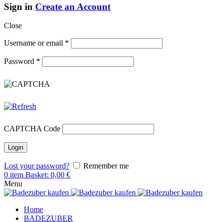
Sign in
Create an Account
Close
Username or email
*
Password
*
CAPTCHA Code
Lost your password?
Remember me
0
item
Basket:
0,00
€
Menu
Home
BADEZUBER