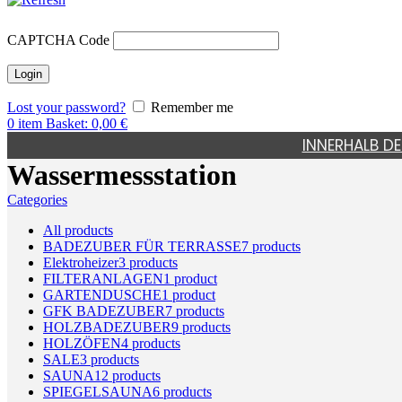
CAPTCHA Code
Lost your password?
Remember me
0
item
Basket:
0,00
€
INNERHALB DE
Wassermessstation
Categories
All
products
BADEZUBER FÜR TERRASSE
7
products
Elektroheizer
3
products
FILTERANLAGEN
1
product
GARTENDUSCHE
1
product
GFK BADEZUBER
7
products
HOLZBADEZUBER
9
products
HOLZÖFEN
4
products
SALE
3
products
SAUNA
12
products
SPIEGELSAUNA
6
products