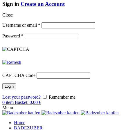
Sign in
Create an Account
Close
Username or email
*
Password
*
CAPTCHA Code
Lost your password?
Remember me
0
item
Basket:
0,00
€
Menu
Home
BADEZUBER