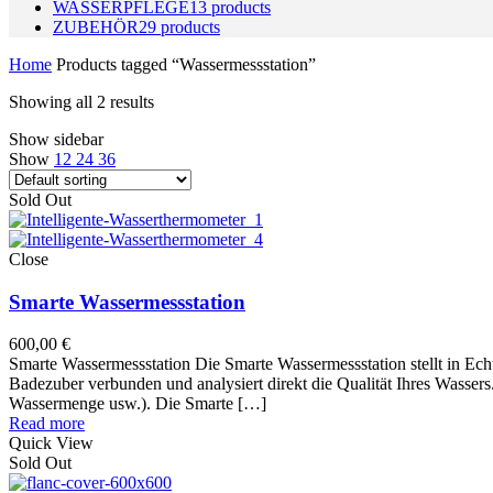
WASSERPFLEGE
13
products
ZUBEHÖR
29
products
Home
Products tagged “Wassermessstation”
Showing all 2 results
Show sidebar
Show
12
24
36
Sold Out
Close
Smarte Wassermessstation
600,00
€
Smarte Wassermessstation Die Smarte Wassermessstation stellt in E
Badezuber verbunden und analysiert direkt die Qualität Ihres Wasser
Wassermenge usw.). Die Smarte […]
Read more
Quick View
Sold Out