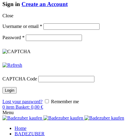
Sign in
Create an Account
Close
Username or email
*
Password
*
CAPTCHA Code
Lost your password?
Remember me
0
item
Basket:
0,00
€
Menu
Home
BADEZUBER