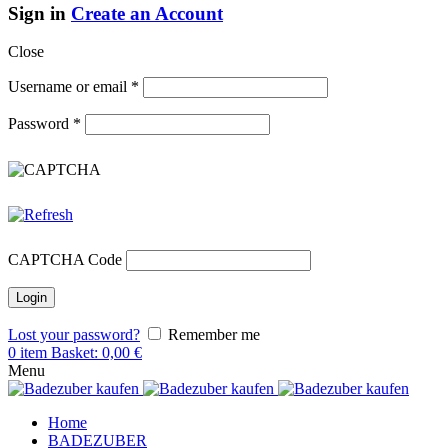
Sign in
Create an Account
Close
Username or email
*
Password
*
CAPTCHA Code
Lost your password?
Remember me
0
item
Basket:
0,00
€
Menu
Home
BADEZUBER