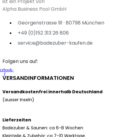
ist ein Projekt von
Alpha Business Pool GmbH
Georgenstrasse 91 · 80798 München
+49 (0)152 313 26 806
service@badezuber-kaufen.de
Folgen uns auf:
cebook-
f
VERSANDINFORMATIONEN
Versandkostenfrei innerhalb Deutschland
(ausser Inseln)
Lieferzeiten
Badezuber & Saunen: ca 6-8 Wochen
Kleinteile & Zubehör: ca
7-10 Werktage