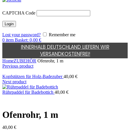
CAPTCHA Code
Lost your password?
Remember me
0
item
Basket:
0,00
€
INNERHALB DEUTSCHLAND LIEFERN WIR
VERSANDKOSTENFREI!
Home
ZUBEHÖR
Ofenrohr, 1 m
Previous product
Kopfstützen für Holz-Badezuber
40,00
€
Next product
Rührpaddel für Badebottich
40,00
€
Ofenrohr, 1 m
40,00
€