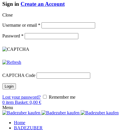
Sign in
Create an Account
Close
Username or email
*
Password
*
CAPTCHA Code
Lost your password?
Remember me
0
item
Basket:
0,00
€
Menu
Home
BADEZUBER