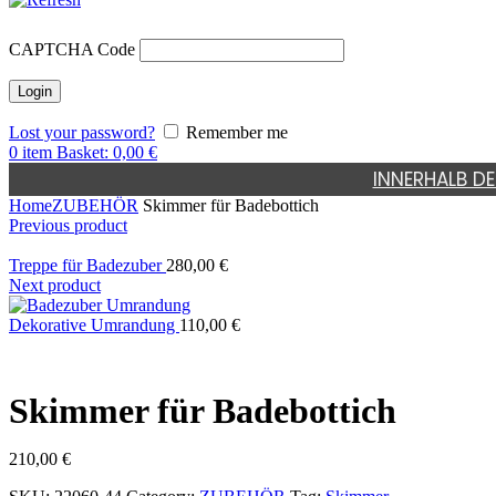
CAPTCHA Code
Lost your password?
Remember me
0
item
Basket:
0,00
€
INNERHALB DE
Home
ZUBEHÖR
Skimmer für Badebottich
Previous product
Treppe für Badezuber
280,00
€
Next product
Dekorative Umrandung
110,00
€
Skimmer für Badebottich
210,00
€