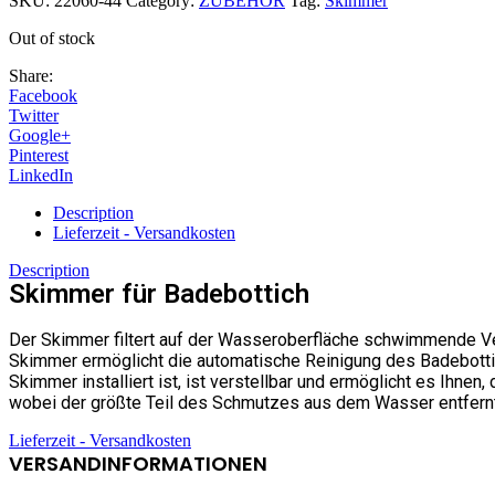
SKU:
22060-44
Category:
ZUBEHÖR
Tag:
Skimmer
Out of stock
Share:
Facebook
Twitter
Google+
Pinterest
LinkedIn
Description
Lieferzeit - Versandkosten
Description
Skimmer für Badebottich
Der Skimmer filtert auf der Wasseroberfläche schwimmende Vers
Skimmer ermöglicht die automatische Reinigung des Badebottich
Skimmer installiert ist, ist verstellbar und ermöglicht es Ihne
wobei der größte Teil des Schmutzes aus dem Wasser entfernt wi
Lieferzeit - Versandkosten
VERSANDINFORMATIONEN