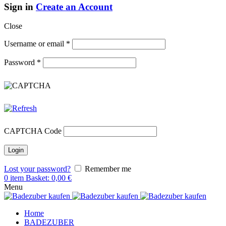
Sign in
Create an Account
Close
Username or email
*
Password
*
CAPTCHA Code
Lost your password?
Remember me
0
item
Basket:
0,00
€
Menu
Home
BADEZUBER