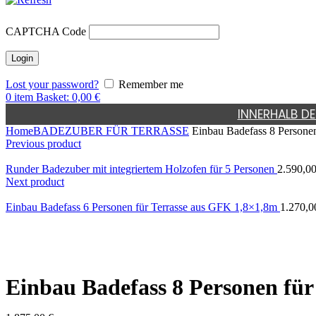
CAPTCHA Code
Lost your password?
Remember me
0
item
Basket:
0,00
€
INNERHALB DE
Home
BADEZUBER FÜR TERRASSE
Einbau Badefass 8 Persone
Previous product
Runder Badezuber mit integriertem Holzofen für 5 Personen
2.590,0
Next product
Einbau Badefass 6 Personen für Terrasse aus GFK 1,8×1,8m
1.270,
Einbau Badefass 8 Personen fü