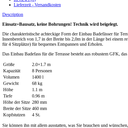
Lieferzeit - Versandkosten
Description
Einsatz=Bausatz, keine Bohrungen! Technik wird beigelegt.
Die charakteristische achteckige Form der Einbau Badefässer für Terra
Innenbereich von 1,7 in der Breite bis 2,0m in der Länge bei einem r
für 4 Sitzplätze) für bequemes Entspannen und Erholen.
Das Einbau Badefass für die Terrasse besteht aus robustem GFK, das 
Größe
2.0×1.7 m
Kapazität
8 Personen
Volumen
1400 l
Gewicht
68 kg
Höhe
1.1 m
Tiefe
0.96 m
Höhe der Sitze
280 mm
Breite der Sitze
460 mm
Kopfstutzen
4 St.
Sie können ihn mit allem ausstatten, was Sie brauchen und wünschen