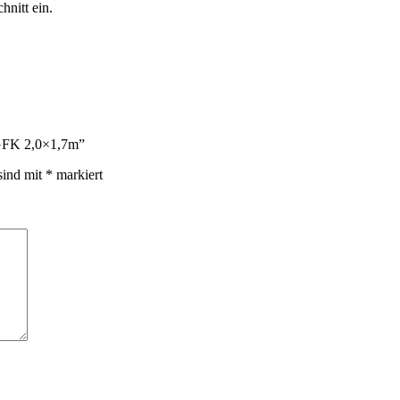
nitt ein.
s GFK 2,0×1,7m”
sind mit
*
markiert