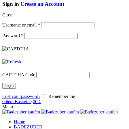
Sign in
Create an Account
Close
Username or email
*
Password
*
CAPTCHA Code
Lost your password?
Remember me
0
item
Basket:
0,00
€
Menu
Home
BADEZUBER