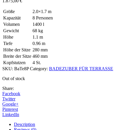
1.875,00
€
Größe
2.0×1.7 m
Kapazität
8 Personen
Volumen
1400 l
Gewicht
68 kg
Höhe
1.1 m
Tiefe
0.96 m
Höhe der Sitze
280 mm
Breite der Sitze
460 mm
Kopfstutzen
4 St.
SKU:
BaTe8P
Category:
BADEZUBER FÜR TERRASSE
Out of stock
Share:
Facebook
Twitter
Google+
Pinterest
LinkedIn
Description
Reviews (0)