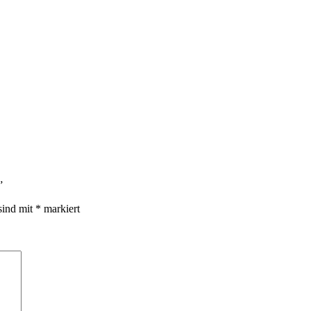
”
sind mit
*
markiert