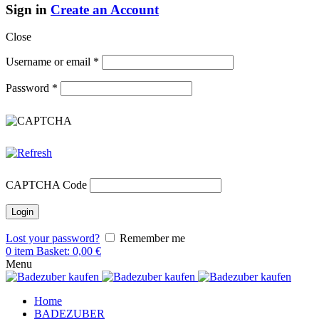
Sign in
Create an Account
Close
Username or email
*
Password
*
CAPTCHA Code
Lost your password?
Remember me
0
item
Basket:
0,00
€
Menu
Home
BADEZUBER