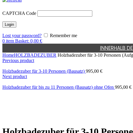
CAPTCHA Code
Lost your password?
Remember me
0
item
Basket:
0,00
€
INNERHALB DE
Home
HOLZBADEZUBER
Holzbadezuber für 3-10 Personen (Aufg
Previous product
Holzbadezuber für 3-10 Personen (Bausatz)
995,00
€
Next product
Holzbadezuber für bis zu 11 Personen (Bausatz) ohne Ofen
995,00
€
Holzbadezuber für 3-10 Person